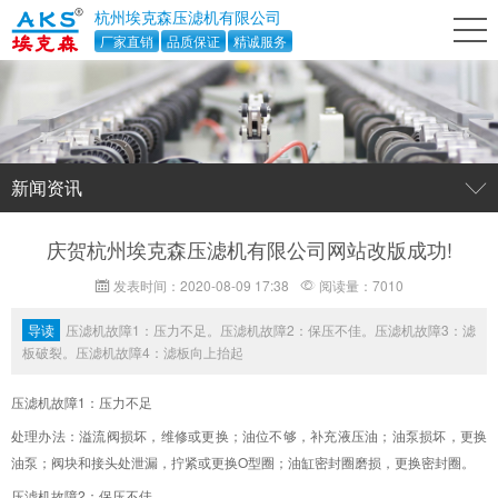
杭州埃克森压滤机有限公司
厂家直销
品质保证
精诚服务
新闻资讯
庆贺杭州埃克森压滤机有限公司网站改版成功!
发表时间：2020-08-09 17:38
阅读量：7010
导读
压滤机故障1：压力不足。压滤机故障2：保压不佳。压滤机故障3：滤
板破裂。压滤机故障4：滤板向上抬起
压滤机故障1：压力不足
处理办法：溢流阀损坏，维修或更换；油位不够，补充液压油；油泵损坏，更换
油泵；阀块和接头处泄漏，拧紧或更换O型圈；油缸密封圈磨损，更换密封圈。
压滤机故障2：保压不佳