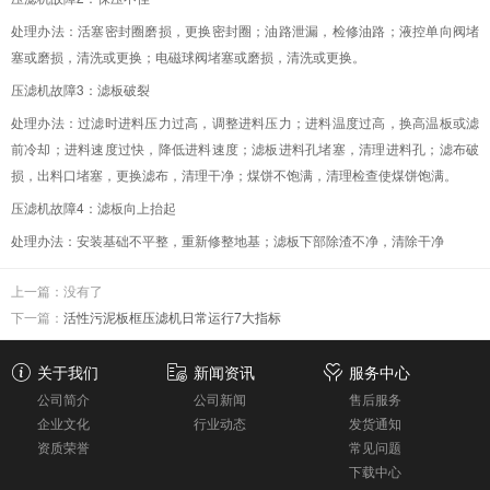
处理办法：活塞密封圈磨损，更换密封圈；油路泄漏，检修油路；液控单向阀堵
塞或磨损，清洗或更换；电磁球阀堵塞或磨损，清洗或更换。
压滤机故障3：滤板破裂
处理办法：过滤时进料压力过高，调整进料压力；进料温度过高，换高温板或滤
前冷却；进料速度过快，降低进料速度；滤板进料孔堵塞，清理进料孔；滤布破
损，出料口堵塞，更换滤布，清理干净；煤饼不饱满，清理检查使煤饼饱满。
压滤机故障4：滤板向上抬起
处理办法：安装基础不平整，重新修整地基；滤板下部除渣不净，清除干净
上一篇：没有了
下一篇：
活性污泥板框压滤机日常运行7大指标
关于我们
新闻资讯
服务中心
公司简介
公司新闻
售后服务
企业文化
行业动态
发货通知
资质荣誉
常见问题
下载中心