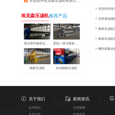
庆贺杭州埃克森压滤机有限公司网站改版成功!
庆贺杭州埃
埃克森压滤机
推荐产品
怎样避免隔
板框压滤机
板框压滤机
高压密封板框压滤机
泵机一体式板框压滤机
哪些因素会
隔膜压滤机
自动隔膜压滤机
关于我们
新闻资讯
公司简介
公司新闻
企业文化
行业动态